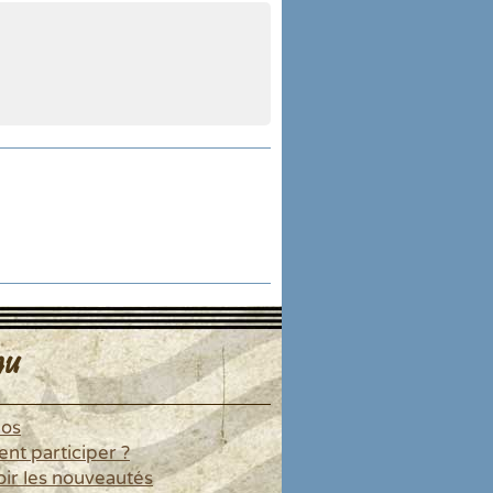
u
pos
t participer ?
ir les nouveautés