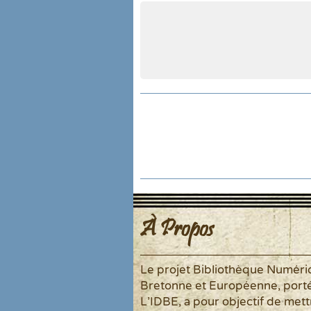
À Propos
Le projet Bibliothèque Numér
Bretonne et Européenne, port
L'IDBE, a pour objectif de mett