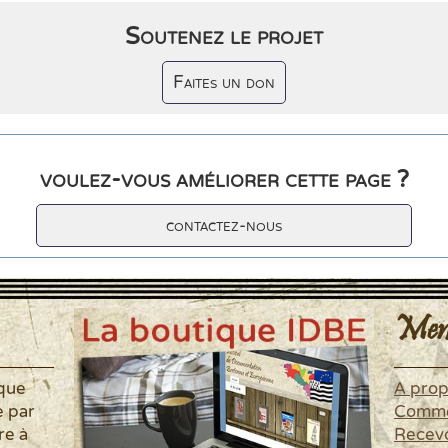
Soutenez le projet
Faites un don
voulez-vous améliorer cette page ?
contactez-nous
Men
ique
A pro
é par
Commen
re à
Recevo