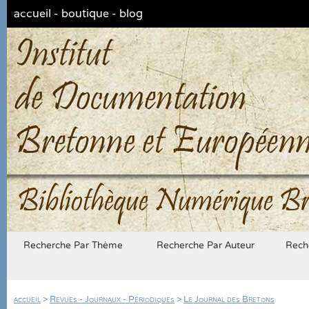
accueil
-
boutique
-
blog
Bibliothèque Numérique Br
Recherche Par Thème
Recherche Par Auteur
Rech
accueil
>
Revues - Journaux - Périodiques
>
Le Journal des Bretons