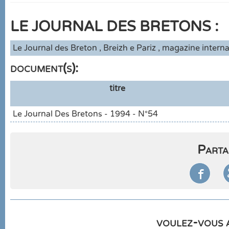
LE JOURNAL DES BRETONS :
Le Journal des Breton , Breizh e Pariz , magazine interna
document(s):
titre
Le Journal Des Bretons - 1994 - N°54
Parta

voulez-vous a