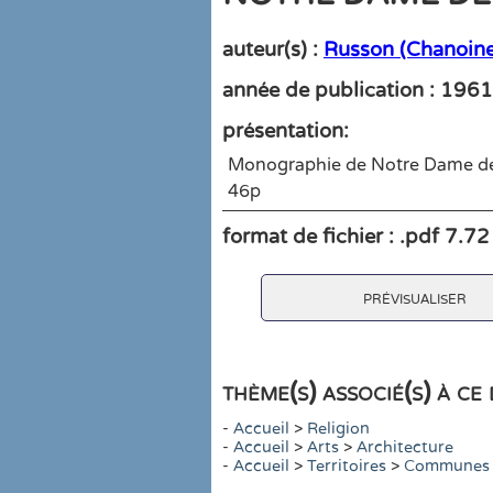
auteur(s) :
Russon (Chanoine
année de publication : 1961
présentation:
Monographie de Notre Dame de 
46p
format de fichier : .pdf 7.7
prévisualiser
thème(s) associé(s) à c
-
Accueil
>
Religion
-
Accueil
>
Arts
>
Architecture
-
Accueil
>
Territoires
>
Communes D