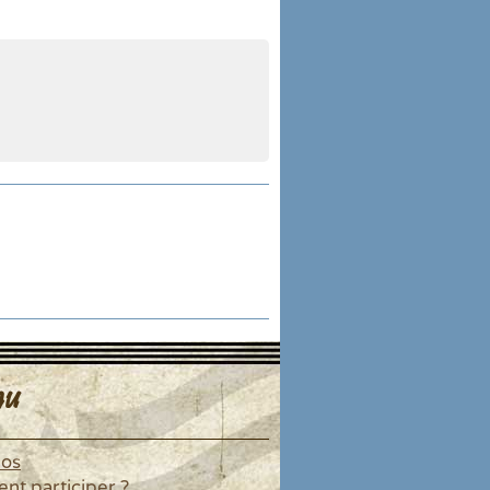
u
pos
t participer ?