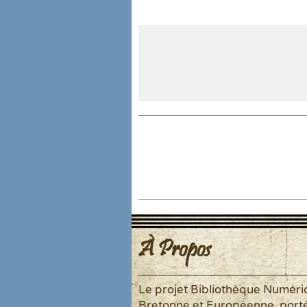
À Propos
Le projet Bibliothèque Numér
Bretonne et Européenne, port