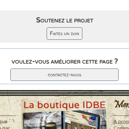
Soutenez le projet
Faites un don
voulez-vous améliorer cette page ?
contactez-nous
Men
ique
A pro
é par
Commen