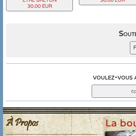
ETRE BRETON
30.00 EUR
30.00 EUR
Soute
F
voulez-vous a
c
À Propos