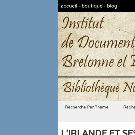
accueil
-
boutique
-
blog
Bibliothèque N
Recherche Par Thème
Reche
L'IRLANDE ET SE