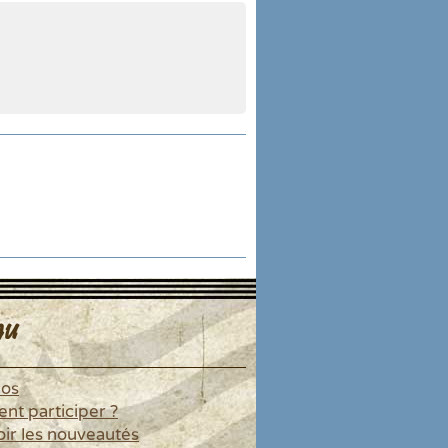
u
pos
t participer ?
ir les nouveautés