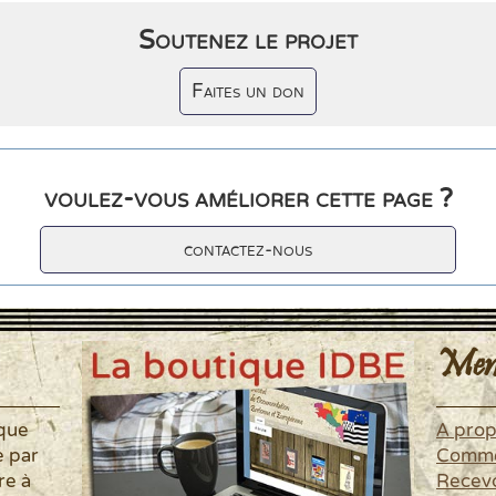
Soutenez le projet
Faites un don
voulez-vous améliorer cette page ?
contactez-nous
Men
ique
A pro
é par
Commen
re à
Recevo