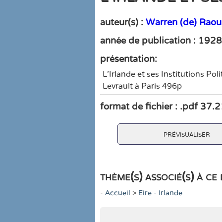
auteur(s) :
Warren (de) Raou
année de publication : 1928
présentation:
L'Irlande et ses Institutions Poli
Levrault à Paris 496p
format de fichier : .pdf 37.
prévisualiser
thème(s) associé(s) à c
-
Accueil
>
Eire - Irlande