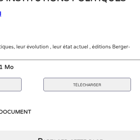
l
tiques, leur évolution , leur état actuel , éditions Berger-
21 Mo
télécharger
e document