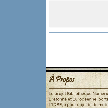
À Propos
Le projet Bibliothèque Numér
Bretonne et Européenne, port
L'IDBE, a pour objectif de mett