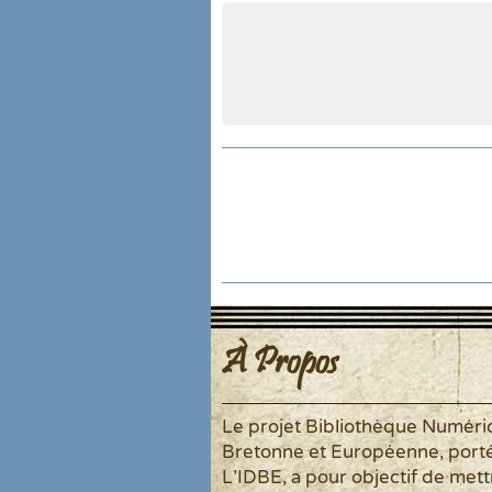
À Propos
Le projet Bibliothèque Numér
Bretonne et Européenne, port
L'IDBE, a pour objectif de mett