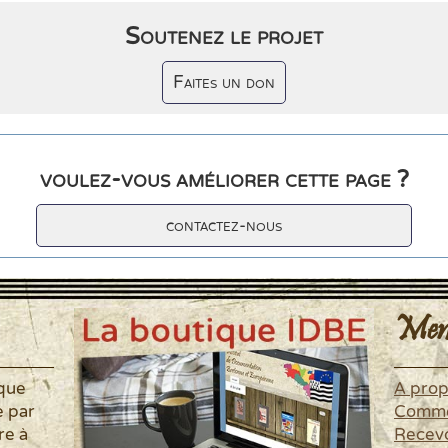
Soutenez le projet
Faites un don
voulez-vous améliorer cette page ?
contactez-nous
Men
ique
A pro
é par
Commen
re à
Recevo