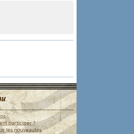
u
pos
t participer ?
ir les nouveautés