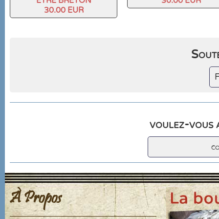
ETRE BRETON
30.00 EUR
30.00 EUR
Soute
F
voulez-vous a
c
À Propos