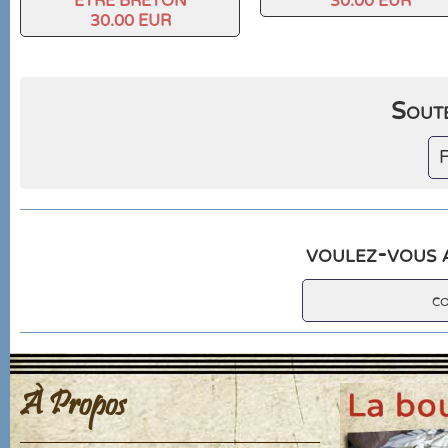
ETRE BRETON
30.00 EUR
30.00 EUR
Soute
F
voulez-vous a
c
À Propos