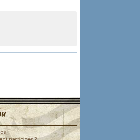
u
pos
t participer ?