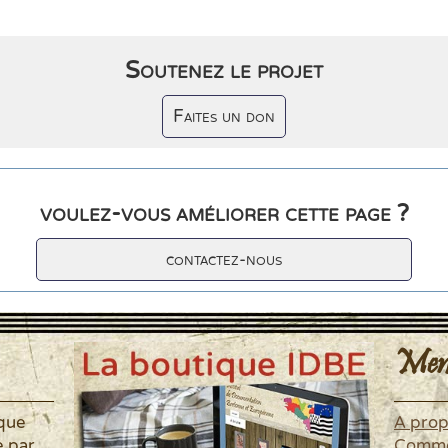
Soutenez le projet
Faites un don
voulez-vous améliorer cette page ?
contactez-nous
Men
ique
A pro
é par
Commen