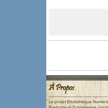
À Propos
Le projet Bibliothèque Numér
Bretonne et Européenne, port