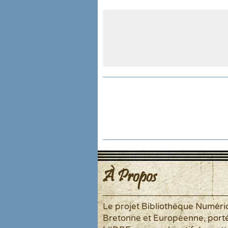
À Propos
Le projet Bibliothèque Numér
Bretonne et Européenne, port