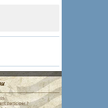
u
pos
t participer ?