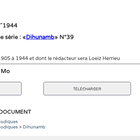
5˜1944
 série : «
Dihunamb
» N°39
1905 à 1944 et dont le rédacteur sera Loeiz Herrieu
1 Mo
télécharger
e document
iodiques
iodiques
>
Dihunamb