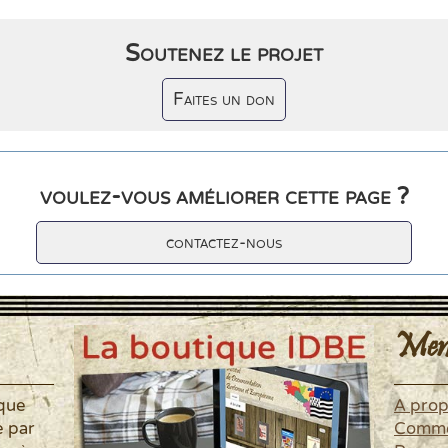
Soutenez le projet
Faites un don
voulez-vous améliorer cette page ?
contactez-nous
Men
ique
A pro
é par
Commen