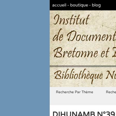
accueil
-
boutique
-
blog
Bibliothèque N
Recherche Par Thème
Reche
DIHUNAMB N°39