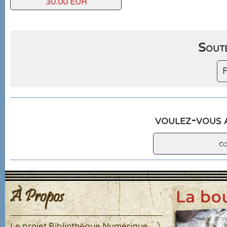
30.00 EUR
Soute
F
voulez-vous a
c
À Propos
Le projet Bibliothèque Numérique