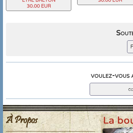
ETRE BRETON
30.00 EUR
30.00 EUR
Soute
F
voulez-vous a
c
À Propos