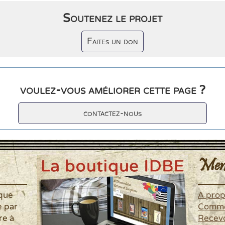
Soutenez le projet
Faites un don
voulez-vous améliorer cette page ?
contactez-nous
Men
ique
A pro
é par
Commen
re à
Recevo