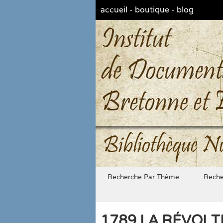
accueil
-
boutique
-
blog
Bibliothèque N
Recherche Par Thème
Reche
1789 LA RÉVOLT