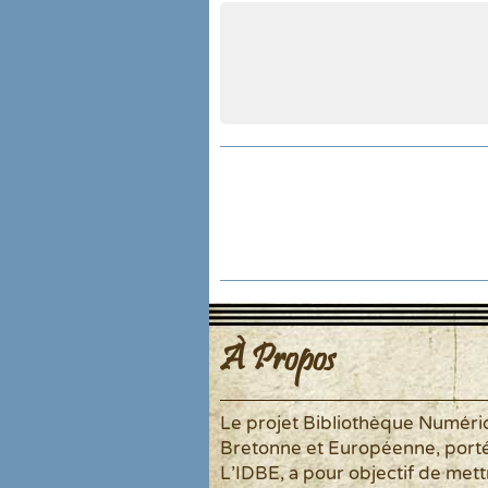
À Propos
Le projet Bibliothèque Numér
Bretonne et Européenne, port
L'IDBE, a pour objectif de mett