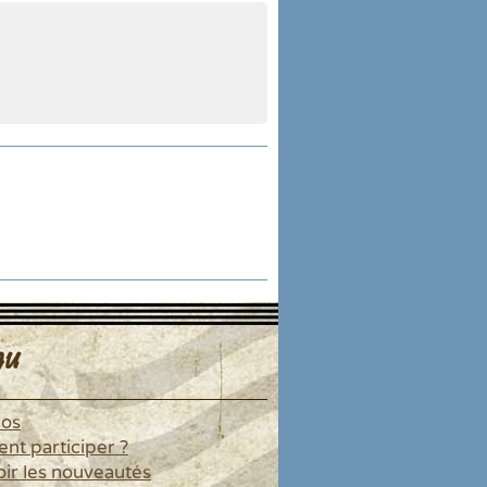
u
pos
t participer ?
ir les nouveautés