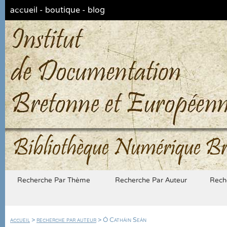
accueil
-
boutique
-
blog
Bibliothèque Numérique Br
Recherche Par Thème
Recherche Par Auteur
Rech
accueil
>
recherche par auteur
> Ó Catháin Seán